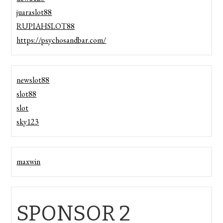
juaraslot88
RUPIAHSLOT88
https://psychosandbar.com/
newslot88
slot88
slot
sky123
maxwin
SPONSOR 2