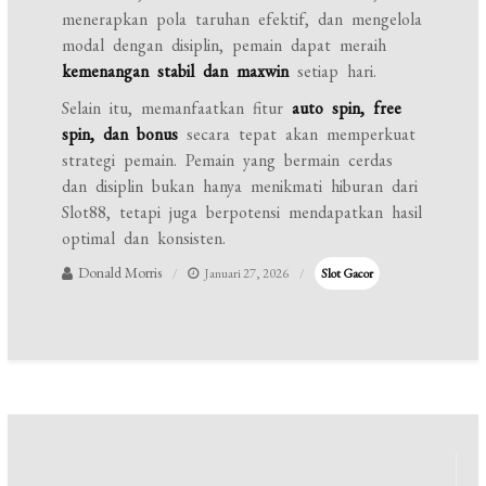
menerapkan pola taruhan efektif, dan mengelola
modal dengan disiplin, pemain dapat meraih
kemenangan stabil dan maxwin
setiap hari.
Selain itu, memanfaatkan fitur
auto spin, free
spin, dan bonus
secara tepat akan memperkuat
strategi pemain. Pemain yang bermain cerdas
dan disiplin bukan hanya menikmati hiburan dari
Slot88, tetapi juga berpotensi mendapatkan hasil
optimal dan konsisten.
Donald Morris
Januari 27, 2026
Slot Gacor
Navigasi