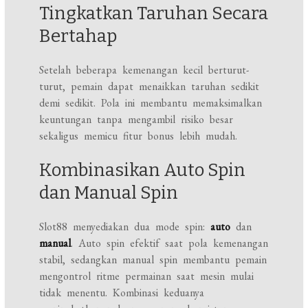
Tingkatkan Taruhan Secara
Bertahap
Setelah beberapa kemenangan kecil berturut-
turut, pemain dapat menaikkan taruhan sedikit
demi sedikit. Pola ini membantu memaksimalkan
keuntungan tanpa mengambil risiko besar
sekaligus memicu fitur bonus lebih mudah.
Kombinasikan Auto Spin
dan Manual Spin
Slot88 menyediakan dua mode spin:
auto
dan
manual
. Auto spin efektif saat pola kemenangan
stabil, sedangkan manual spin membantu pemain
mengontrol ritme permainan saat mesin mulai
tidak menentu. Kombinasi keduanya