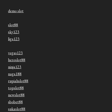
demo slot
slot88
sky123
liga123
vegas123
heroslot88
ninja123
naga188
rupiahslot88
topslot88
newslot88
sbobet88
sukaslot88