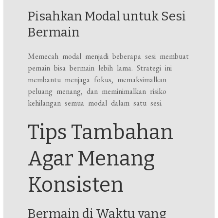
Pisahkan Modal untuk Sesi
Bermain
Memecah modal menjadi beberapa sesi membuat
pemain bisa bermain lebih lama. Strategi ini
membantu menjaga fokus, memaksimalkan
peluang menang, dan meminimalkan risiko
kehilangan semua modal dalam satu sesi.
Tips Tambahan
Agar Menang
Konsisten
Bermain di Waktu yang