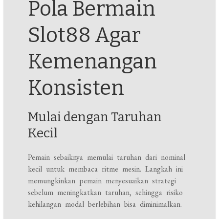
Pola Bermain
Slot88 Agar
Kemenangan
Konsisten
Mulai dengan Taruhan
Kecil
Pemain sebaiknya memulai taruhan dari nominal
kecil untuk membaca ritme mesin. Langkah ini
memungkinkan pemain menyesuaikan strategi
sebelum meningkatkan taruhan, sehingga risiko
kehilangan modal berlebihan bisa diminimalkan.