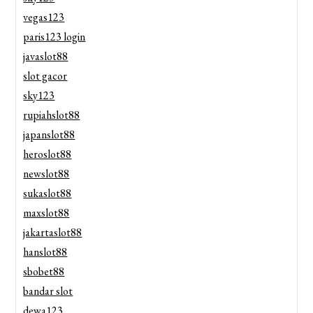
vegas123
paris123 login
javaslot88
slot gacor
sky123
rupiahslot88
japanslot88
heroslot88
newslot88
sukaslot88
maxslot88
jakartaslot88
hanslot88
sbobet88
bandar slot
dewa123