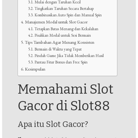
Mulai dengan Taruhan Kecil
Tingkatkan Taruhan Secara Bertahap
Kombinasikan Auto Spin dan Manual Spin
Manajemen Modal untuk Slot Gacor
Tetapkan Batas Menang dan Kekalahan
Pisahkan Modal untuk Sesi Bermain
Tips Tambahan Agar Menang Konsisten
Bermain di Waktu yang Tepat
Pindah Game Jika Tidak Memberikan Hasil
Pantau Fitur Bonus dan Free Spin
Kesimpulan
Memahami Slot
Gacor di Slot88
Apa itu Slot Gacor?