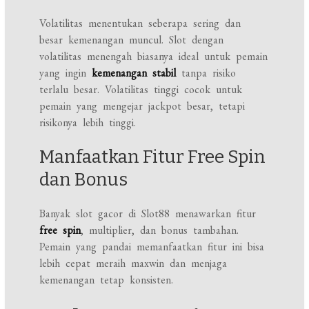
Volatilitas menentukan seberapa sering dan
besar kemenangan muncul. Slot dengan
volatilitas menengah biasanya ideal untuk pemain
yang ingin
kemenangan stabil
tanpa risiko
terlalu besar. Volatilitas tinggi cocok untuk
pemain yang mengejar jackpot besar, tetapi
risikonya lebih tinggi.
Manfaatkan Fitur Free Spin
dan Bonus
Banyak slot gacor di Slot88 menawarkan fitur
free spin
, multiplier, dan bonus tambahan.
Pemain yang pandai memanfaatkan fitur ini bisa
lebih cepat meraih maxwin dan menjaga
kemenangan tetap konsisten.