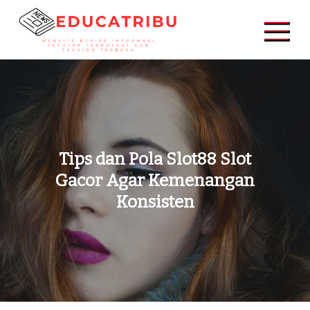
Skip
to
content
Website Berita Informasi Seputar Teknologi dan Fashion
Terbaru
Tips dan Pola Slot88 Slot
Gacor Agar Kemenangan
Konsisten