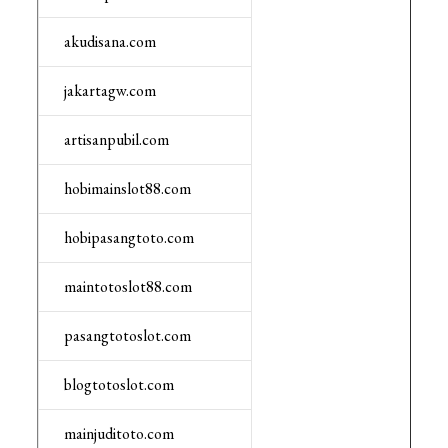
akudisana.com
jakartagw.com
artisanpubil.com
hobimainslot88.com
hobipasangtoto.com
maintotoslot88.com
pasangtotoslot.com
blogtotoslot.com
mainjuditoto.com