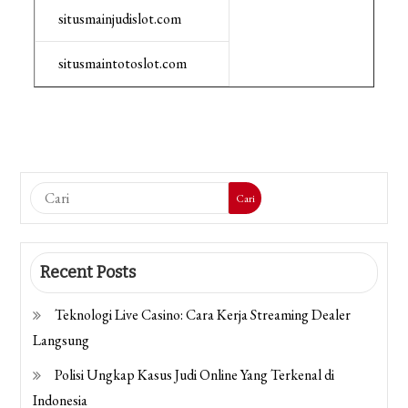
situsmainjudislot.com
situsmaintotoslot.com
Cari
Recent Posts
Teknologi Live Casino: Cara Kerja Streaming Dealer
Langsung
Polisi Ungkap Kasus Judi Online Yang Terkenal di
Indonesia