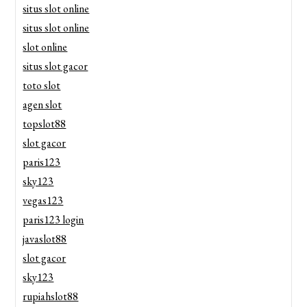
situs slot online
situs slot online
slot online
situs slot gacor
toto slot
agen slot
topslot88
slot gacor
paris123
sky123
vegas123
paris123 login
javaslot88
slot gacor
sky123
rupiahslot88