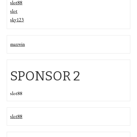
slot88
slot
sky123
maxwin
SPONSOR 2
slot88
slot88