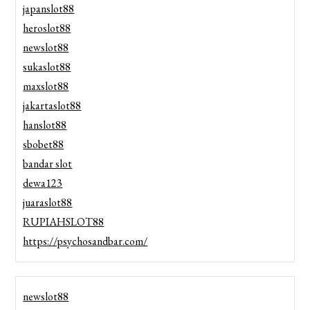
japanslot88
heroslot88
newslot88
sukaslot88
maxslot88
jakartaslot88
hanslot88
sbobet88
bandar slot
dewa123
juaraslot88
RUPIAHSLOT88
https://psychosandbar.com/
newslot88