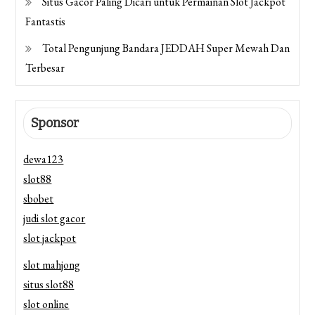
Situs Gacor Paling Dicari untuk Permainan Slot Jackpot
Fantastis
Total Pengunjung Bandara JEDDAH Super Mewah Dan
Terbesar
Sponsor
dewa123
slot88
sbobet
judi slot gacor
slot jackpot
slot mahjong
situs slot88
slot online