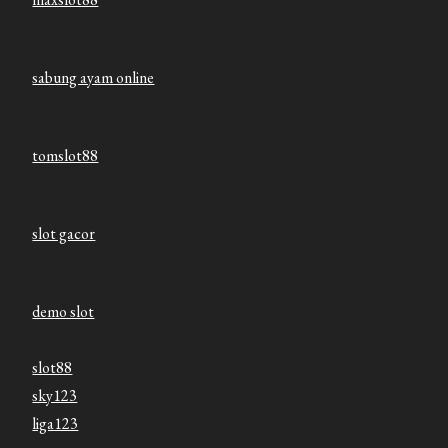
sabung ayam online
tomslot88
slot gacor
demo slot
slot88
sky123
liga123