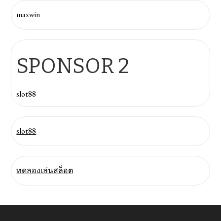
maxwin
SPONSOR 2
slot88
slot88
ทดลองเล่นสล็อต