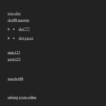
toto slot
slot88 maxwin
slot777
slot gacor
ninja123
paris123
maxslot88
sabung ayam online