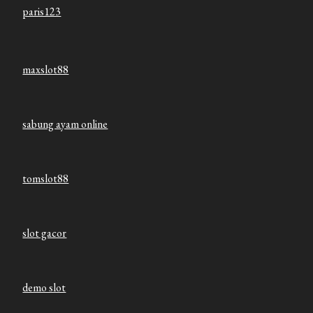
paris123
maxslot88
sabung ayam online
tomslot88
slot gacor
demo slot