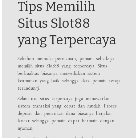
Tips Memilih
Situs Slot88
yang Terpercaya
Sebelum memulai permainan, pemain sebaiknya
memilih situs Slot88 yang terpercaya. Situs
berkualitas biasanya menyediakan sistem
keamanan yang baik sehingga data pemain tetap
terlindungi.
Selain itu, situs terpercaya juga menawarkan
sistem transaksi yang cepat dan mudah. Proses
deposit dan penarikan dana biasanya berjalan
lancar sehingga pemain dapat bermain dengan
nyaman.