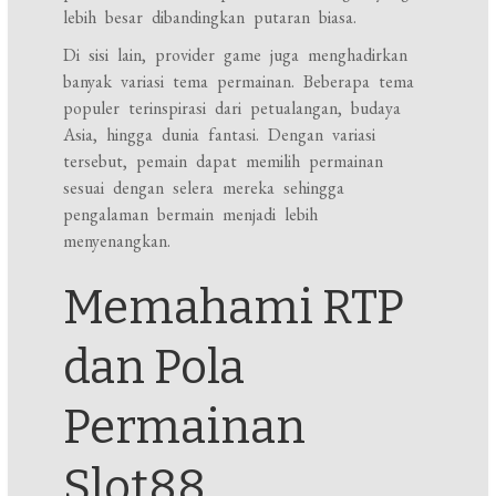
lebih besar dibandingkan putaran biasa.
Di sisi lain, provider game juga menghadirkan
banyak variasi tema permainan. Beberapa tema
populer terinspirasi dari petualangan, budaya
Asia, hingga dunia fantasi. Dengan variasi
tersebut, pemain dapat memilih permainan
sesuai dengan selera mereka sehingga
pengalaman bermain menjadi lebih
menyenangkan.
Memahami RTP
dan Pola
Permainan
Slot88