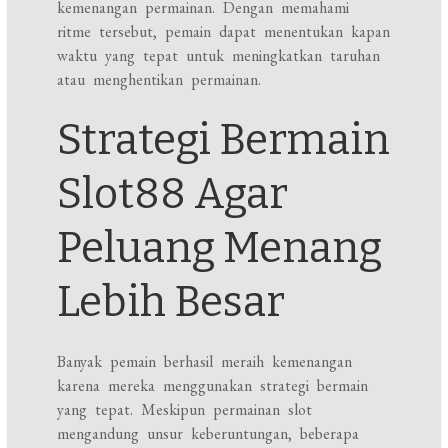
kemenangan permainan. Dengan memahami
ritme tersebut, pemain dapat menentukan kapan
waktu yang tepat untuk meningkatkan taruhan
atau menghentikan permainan.
Strategi Bermain
Slot88 Agar
Peluang Menang
Lebih Besar
Banyak pemain berhasil meraih kemenangan
karena mereka menggunakan strategi bermain
yang tepat. Meskipun permainan slot
mengandung unsur keberuntungan, beberapa