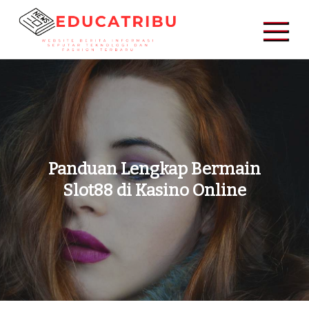
Skip
to
content
Website Berita Informasi Seputar Teknologi dan Fashion
Terbaru
Panduan Lengkap Bermain
Slot88 di Kasino Online