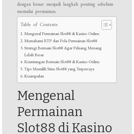
dengan benar menjadi langkah penting sebelum
memulai permainan.
Table of Contents
Mengenal Permainan Slot88 di Kasino Online
Memahami RTP dan Pola Permainan Slot88
Strategi Bermain Slot88 Agar Peluang Menang
Lebih Besar
Keuntungan Bermain Slot88 di Kasino Online
Tips Memilih Situs Slot88 yang Terpercaya
Kesimpulan
Mengenal
Permainan
Slot88 di Kasino