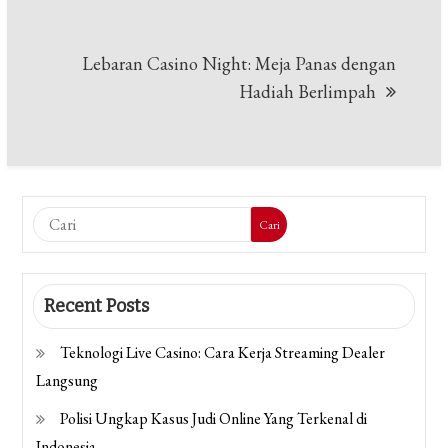
Lebaran Casino Night: Meja Panas dengan
Hadiah Berlimpah
Cari
Recent Posts
Teknologi Live Casino: Cara Kerja Streaming Dealer
Langsung
Polisi Ungkap Kasus Judi Online Yang Terkenal di
Indonesia