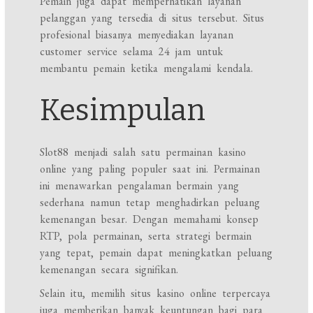
Pemain juga dapat memperhatikan layanan
pelanggan yang tersedia di situs tersebut. Situs
profesional biasanya menyediakan layanan
customer service selama 24 jam untuk
membantu pemain ketika mengalami kendala.
Kesimpulan
Slot88 menjadi salah satu permainan kasino
online yang paling populer saat ini. Permainan
ini menawarkan pengalaman bermain yang
sederhana namun tetap menghadirkan peluang
kemenangan besar. Dengan memahami konsep
RTP, pola permainan, serta strategi bermain
yang tepat, pemain dapat meningkatkan peluang
kemenangan secara signifikan.
Selain itu, memilih situs kasino online terpercaya
juga memberikan banyak keuntungan bagi para