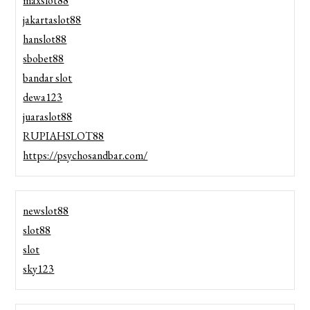
maxslot88
jakartaslot88
hanslot88
sbobet88
bandar slot
dewa123
juaraslot88
RUPIAHSLOT88
https://psychosandbar.com/
newslot88
slot88
slot
sky123