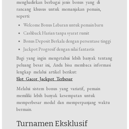
menghadirkan berbagai jenis bonus yang di
rancang khusus untuk memanjakan pemain,
seperti:
Welcome Bonus Lebaran untuk pemain baru
Cashback Harian tanpa syarat rumit
Bonus Deposit Berkala dengan persentase tinggi
Jackpot Progresif dengan nilai fantastis
Bagi yang ingin mengetahui lebih banyak tentang
peluang besar ini, Anda bisa membaca informasi
lengkap melalui artikel berikut:
Slot Gacor Jackpot Terbesar
Melalui sistem bonus yang variatif, pemain
memiliki lebih banyak kesempatan untuk
memperbesar modal dan memperpanjang waktu
bermain.
Turnamen Eksklusif