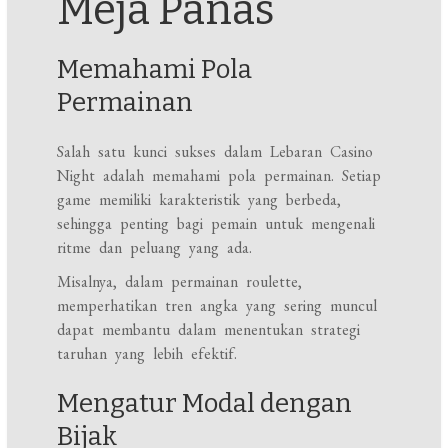
Meja Panas
Memahami Pola
Permainan
Salah satu kunci sukses dalam Lebaran Casino
Night adalah memahami pola permainan. Setiap
game memiliki karakteristik yang berbeda,
sehingga penting bagi pemain untuk mengenali
ritme dan peluang yang ada.
Misalnya, dalam permainan roulette,
memperhatikan tren angka yang sering muncul
dapat membantu dalam menentukan strategi
taruhan yang lebih efektif.
Mengatur Modal dengan
Bijak