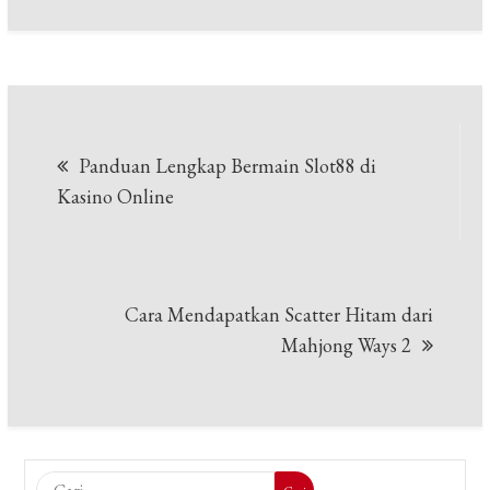
Navigasi
Panduan Lengkap Bermain Slot88 di
pos
Kasino Online
Cara Mendapatkan Scatter Hitam dari
Mahjong Ways 2