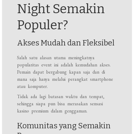
Night Semakin
Populer?
Akses Mudah dan Fleksibel
Salah satu alasan utama meningkatnya
popularitas event ini adalah kemudahan akses.
Pemain dapat bergabung kapan saja dan di
mana saja hanya melalui perangkat smartphone
atau komputer.
Tidak ada lagi batasan waktu dan tempat,
sehingga siapa pun bisa merasakan sensasi
kasino premium dalam genggaman.
Komunitas yang Semakin