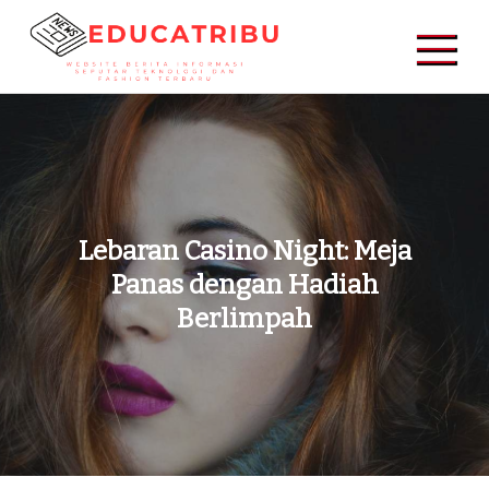
Skip
to
content
Website Berita Informasi Seputar Teknologi dan Fashion
Terbaru
Lebaran Casino Night: Meja
Panas dengan Hadiah
Berlimpah