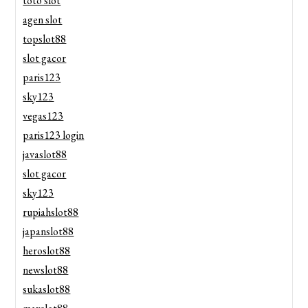
toto slot
agen slot
topslot88
slot gacor
paris123
sky123
vegas123
paris123 login
javaslot88
slot gacor
sky123
rupiahslot88
japanslot88
heroslot88
newslot88
sukaslot88