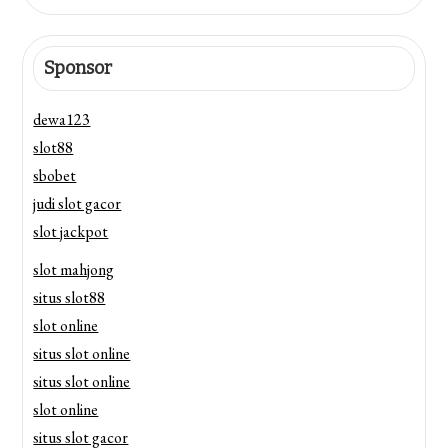
Sponsor
dewa123
slot88
sbobet
judi slot gacor
slot jackpot
slot mahjong
situs slot88
slot online
situs slot online
situs slot online
slot online
situs slot gacor