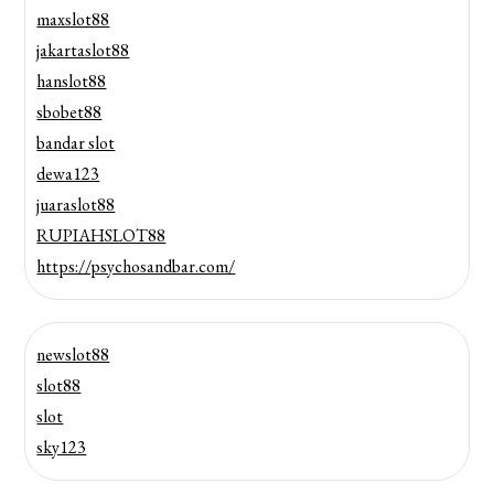
maxslot88
jakartaslot88
hanslot88
sbobet88
bandar slot
dewa123
juaraslot88
RUPIAHSLOT88
https://psychosandbar.com/
newslot88
slot88
slot
sky123