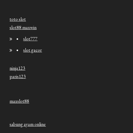
toto slot
slot88 maxwin
slot777
slot gacor
ninja123
paris123
maxslot88
sabung ayam online