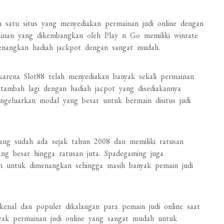
ah satu situs yang menyediakan permainan judi online dengan
ainan yang dikembangkan oleh Play n Go memiliki winrate
enangkan hadiah jackpot dengan sangat mudah.
 karena Slot88 telah menyediakan banyak sekali permainan
tambah lagi dengan hadiah jacpot yang disediakannya
ngeluarkan modal yang besar untuk bermain disitus judi
 yang sudah ada sejak tahun 2008 dan memiliki ratusan
ang besar hingga ratusan juta. Spadegaming juga
h untuk dimenangkan sehingga masih banyak pemain judi
kenal dan populer dikalangan para pemain judi online saat
anyak permainan judi online yang sangat mudah untuk