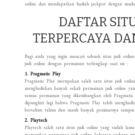
online dan mendapatkan hadiah jackpot dengan muda
DAFTAR SIT
TERPERCAYA DAN
Bagi anda yang ingin mencari sebuah situs judi onlin
judi online dengan permainan terlengkap saat ini :
1. Pragmatic Play
Pragmatic Play merupakan salah satu situs judi onlin
menghadirkan banyak sekali permainan judi online y
semua permainan yang dikembangkan oleh Pragmatic P
dipungkiri lagi bahwa Pragmatic Play telah menghadi
bertahun tahun dan masih banyak peminatnya sampai 
2. Playtech
Playtech salah satu situs judi online yang sudah la
memainkan permainan judi online keluaran terbaru mil