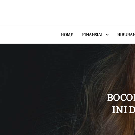
Skip
to
content
Website Berita Informasi Seputar Teknologi dan Fashion Ter
HOME
FINANSIAL
HIBURA
BOCOR
INI