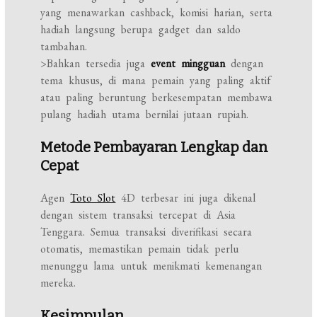
yang menawarkan cashback, komisi harian, serta
hadiah langsung berupa gadget dan saldo
tambahan.
>Bahkan tersedia juga
event mingguan
dengan
tema khusus, di mana pemain yang paling aktif
atau paling beruntung berkesempatan membawa
pulang hadiah utama bernilai jutaan rupiah.
Metode Pembayaran Lengkap dan
Cepat
Agen
Toto Slot
4D terbesar ini juga dikenal
dengan sistem transaksi tercepat di Asia
Tenggara. Semua transaksi diverifikasi secara
otomatis, memastikan pemain tidak perlu
menunggu lama untuk menikmati kemenangan
mereka.
Kesimpulan