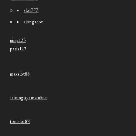
slot777
slot gacor
ninja123
paris123
maxslot88
sabung ayam online
tomslot88