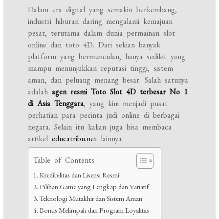
Dalam era digital yang semakin berkembang,
industri hiburan daring mengalami kemajuan
pesat, terutama dalam dunia permainan slot
online dan toto 4D. Dari sekian banyak
platform yang bermunculan, hanya sedikit yang
mampu menunjukkan reputasi tinggi, sistem
aman, dan peluang menang besar. Salah satunya
adalah
agen resmi Toto Slot 4D terbesar No 1
di Asia Tenggara
, yang kini menjadi pusat
perhatian para pecinta judi online di berbagai
negara. Selain itu kalian juga bisa membaca
artikel
educatribu.net
lainnya
Table of Contents
Kredibilitas dan Lisensi Resmi
Pilihan Game yang Lengkap dan Variatif
Teknologi Mutakhir dan Sistem Aman
Bonus Melimpah dan Program Loyalitas