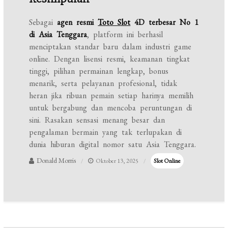
Sebagai
agen resmi
Toto Slot
4D terbesar No 1
di Asia Tenggara
, platform ini berhasil
menciptakan standar baru dalam industri game
online. Dengan lisensi resmi, keamanan tingkat
tinggi, pilihan permainan lengkap, bonus
menarik, serta pelayanan profesional, tidak
heran jika ribuan pemain setiap harinya memilih
untuk bergabung dan mencoba peruntungan di
sini. Rasakan sensasi menang besar dan
pengalaman bermain yang tak terlupakan di
dunia hiburan digital nomor satu Asia Tenggara.
Donald Morris
Oktober 13, 2025
Slot Online